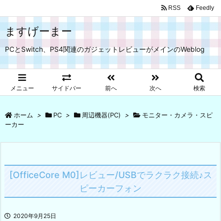
RSS
Feedly
ますげーまー
PCとSwitch、PS4関連のガジェットレビューがメインのWeblog
メニュー
サイドバー
前へ
次へ
検索
ホーム
>
PC
>
周辺機器(PC)
>
モニター・カメラ・スピ
ーカー
[OfficeCore M0]レビュー/USBでラクラク接続♪ス
ピーカーフォン
2020年9月25日