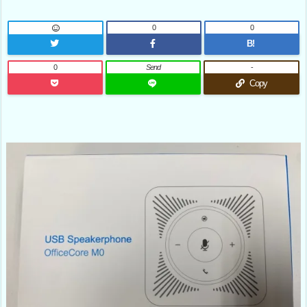
0
0
B!
0
Send
-
Copy