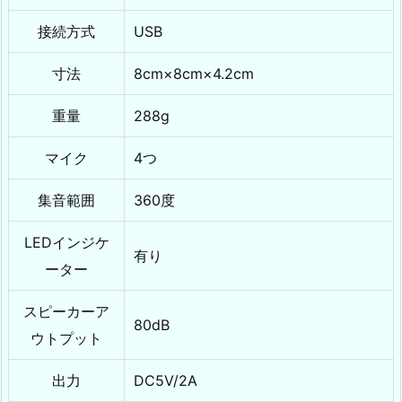
接続方式
USB
寸法
8cm×8cm×4.2cm
重量
288g
マイク
4つ
集音範囲
360度
LEDインジケ
有り
ーター
スピーカーア
80dB
ウトプット
出力
DC5V/2A