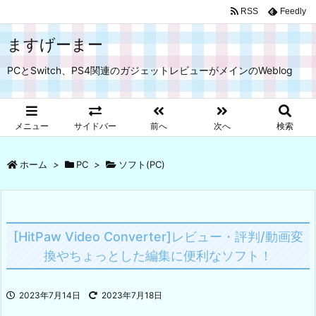
RSS
Feedly
ますげーまー
PCとSwitch、PS4関連のガジェットレビューがメインのWeblog
メニュー
サイドバー
前へ
次へ
検索
ホーム
>
PC
>
ソフト(PC)
[HitPaw Video Converter]レビュー・評判/動画変
換やちょっとした編集に便利なソフト！
2023年7月14日
2023年7月18日