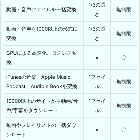
1/3の長
動画・音声ファイルを一括変換
無制限
さ
動画・音声を1000以上の形式に
1/3の長
無制限
変換
さ
GPUによる高速化、ロスレス変
×
〇
換
iTunesの音楽、Apple Music、
1ファイ
無制限
Podcast、Audible Bookを変換
ル
10000以上のサイトから動画/音
1ファイ
無制限
声/字幕をダウンロード
ル
動画やプレイリストの一括ダウ
×
〇
ンロード