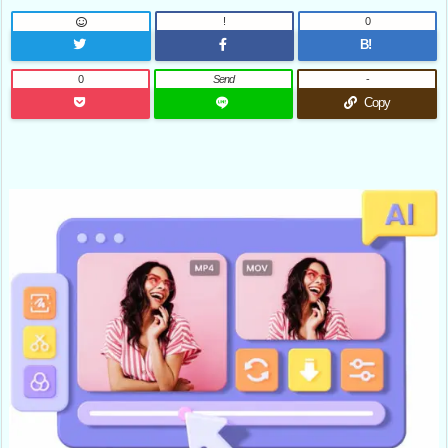
!
0
B!
0
Send
-
Copy