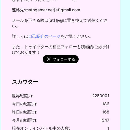
連絡先:mathgamer.net[at]gmail.com
メールを下さる際は[at]を@に置き換えて送信くださ
い。
詳しくは
自己紹介のページ
をご覧ください。
また、トゥイッターの相互フォローも積極的に受け付
けております！
スカウター
世界戦闘力:
2280901
今日の戦闘力:
186
昨日の戦闘力:
168
今月の戦闘力:
1547
現在オンラインバトル中の人数:
1