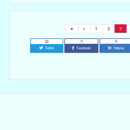
«
‹
1
2
3
0
0
Twitter
Facebook
B!
Hatena