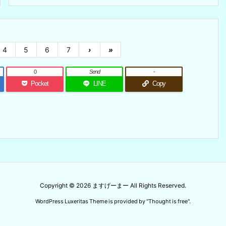
4
5
6
7
›
»
0
Send
-
Pocket
LINE
Copy
Copyright ©
2026
ますげーまー
All Rights Reserved.
WordPress Luxeritas Theme is provided by "
Thought is free
".