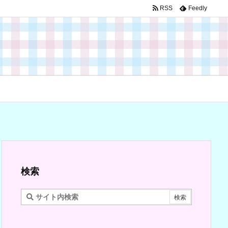
RSS
Feedly
検索