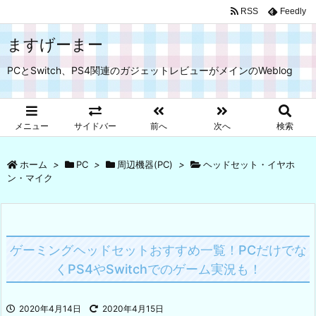
RSS
Feedly
ますげーまー
PCとSwitch、PS4関連のガジェットレビューがメインのWeblog
メニュー
サイドバー
前へ
次へ
検索
ホーム
>
PC
>
周辺機器(PC)
>
ヘッドセット・イヤホ
ン・マイク
ゲーミングヘッドセットおすすめ一覧！PCだけでな
くPS4やSwitchでのゲーム実況も！
2020年4月14日
2020年4月15日