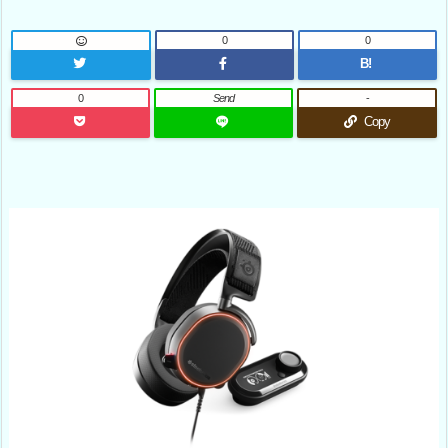
0
0
B!
0
Send
-
Copy