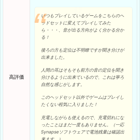
いつもプレイしているゲームをこちらのヘ
ッドセットに変えてプレイしてみた
ら・・・、音が出る方向がよく分かる分か
る！
後ろの方も定位は不明瞭ですが聞き分けが
出来ました。
人間の耳はそもそも前方の音の定位を聞き
高評価
分けるように出来ているので、これは寧ろ
自然な感じがします。
このヘッドセット以外でゲームはプレイし
たくない程気に入りました！
充電しながらも使えるので、充電切れにな
ったことはまだ一度もありません。（一応
Synapseソフトウェアで電池残量は確認出
来ます。）