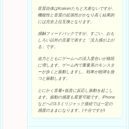
音質自体はKrakenたちと大差ないですが、
機能性と音質の拡張性がかなり高く結果的
には完全上位互換となります。
感触フィードバックですが、すごい、おも
しろい以外の言葉で表すと「没入感が上が
る」です。
迫力とともにゲームへの没入度合いが格段
に増します。ゲーム内で重量系のモンスタ
ーが歩くと振動しますし、戦車が砲弾を放
つと振動します。
とにかく音量+低音に反応し振動を起こし
ます。振動の感度も変更可能です。iPhone
などへの3.5ミリジャック接続では一定の
感度のままになります。(十分ですが)