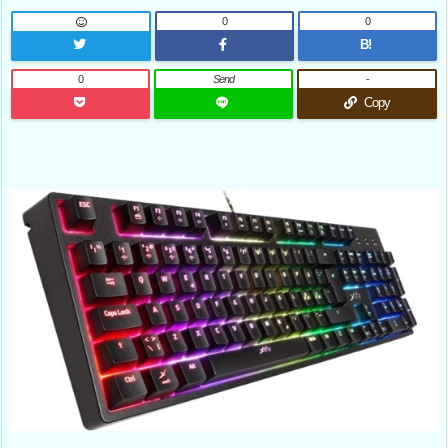
0
0
B!
0
Send
-
Copy