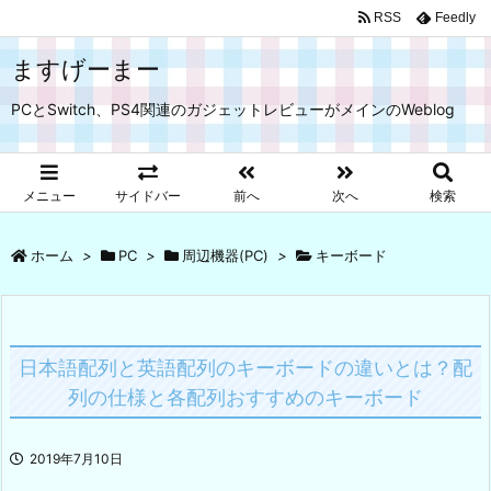
RSS
Feedly
ますげーまー
PCとSwitch、PS4関連のガジェットレビューがメインのWeblog
メニュー
サイドバー
前へ
次へ
検索
ホーム
>
PC
>
周辺機器(PC)
>
キーボード
日本語配列と英語配列のキーボードの違いとは？配
列の仕様と各配列おすすめのキーボード
2019年7月10日