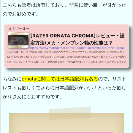
こちらも筆者は所有しており、非常に使い勝手が良かった
のでお勧めです。
ますげーまー
[RAZER ORNATA CHROMA]レビュー・設
定方法/メカ・メンブレン軸の性能は？
https://www.mathgamer.net/pc/gadget-pc/keyboard/razer-ornata-chroma
こんにちは、TSです♪今回はRAZER社より発売されたゲーミングキーボード、RAZER ORNATA CHROMAに関す
るレビュー記事を書いていこうと思います。このRAZER ORNATA CHROMAはメカニカル風メンブレンキー(通称
メカ・メンブレンキー)を搭載しており結構独特なので、その辺の特徴をメインに伝えられたらなと思います！メ
カニカルなのにメンブレン・・・どういうことなんだろう！設定も容易に自分好みのものにカスタマイズできる
ので、是非見て行ってください！RAZER ORNATA CHROMAについてまずはRAZER ORNATA CHROMAについて詳
しく見ていきま...
ちなみに
ornataに関しては日本語配列もある
ので、リスト
レストも欲しくてさらに日本語配列がいい！といった欲し
がりさんにもおすすめです。