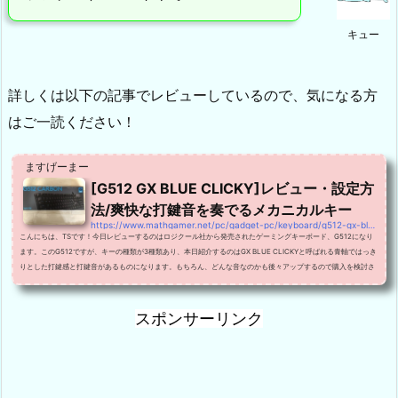
キュー
詳しくは以下の記事でレビューしているので、気になる方
はご一読ください！
ますげーまー
[G512 GX BLUE CLICKY]レビュー・設定方
法/爽快な打鍵音を奏でるメカニカルキー
https://www.mathgamer.net/pc/gadget-pc/keyboard/g512-gx-blue-clicky
こんにちは、TSです！今日レビューするのはロジクール社から発売されたゲーミングキーボード、G512になり
ます。このG512ですが、キーの種類が3種類あり、本日紹介するのはGX BLUE CLICKYと呼ばれる青軸ではっき
りとした打鍵感と打鍵音があるものになります。もちろん、どんな音なのかも後々アップするので購入を検討さ
れている方は是非参考にしてみてください！ほかの軸よりも音が響くよ！G512 GX BLUE CLICKYについて最初
にG512 GX BLUE CLICKYの基本的な情報を紹介していこうと思います。概要G512は2018年にLogicool社から
発売された...
スポンサーリンク