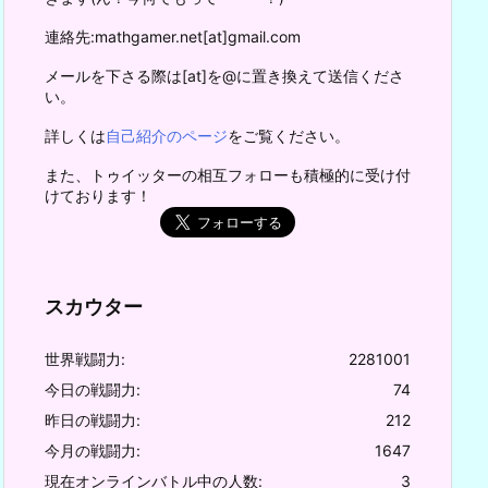
連絡先:mathgamer.net[at]gmail.com
メールを下さる際は[at]を@に置き換えて送信くださ
い。
詳しくは
自己紹介のページ
をご覧ください。
また、トゥイッターの相互フォローも積極的に受け付
けております！
スカウター
世界戦闘力:
2281001
今日の戦闘力:
74
昨日の戦闘力:
212
今月の戦闘力:
1647
現在オンラインバトル中の人数:
3