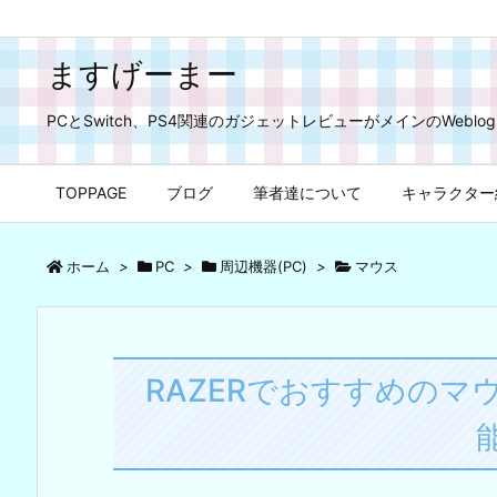
ますげーまー
PCとSwitch、PS4関連のガジェットレビューがメインのWeblog
TOPPAGE
ブログ
筆者達について
キャラクター
ホーム
>
PC
>
周辺機器(PC)
>
マウス
RAZERでおすすめのマ