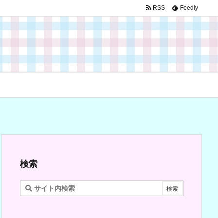
RSS
Feedly
検索