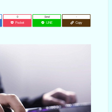
0
Send
-
Pocket
LINE
Copy