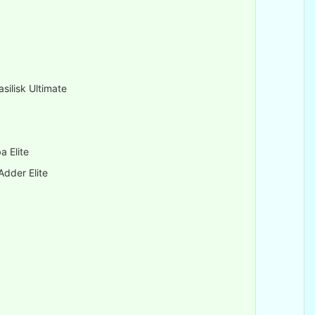
k Ultimate
lite
r Elite