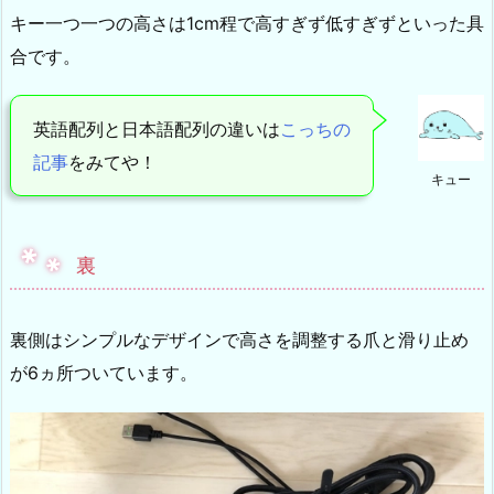
キー一つ一つの高さは1cm程で高すぎず低すぎずといった具
合です。
英語配列と日本語配列の違いは
こっちの
記事
をみてや！
キュー
裏
裏側はシンプルなデザインで高さを調整する爪と滑り止め
が6ヵ所ついています。