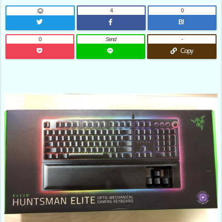
4
0
B!
0
Send
-
Copy