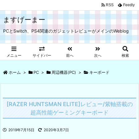
RSS
Feedly
ますげーまー
PCとSwitch、PS4関連のガジェットレビューがメインのWeblog
メニュー
サイドバー
前へ
次へ
検索
ホーム
>
PC
>
周辺機器(PC)
>
キーボード
[RAZER HUNTSMAN ELITE]レビュー/紫軸搭載の
超高性能ゲーミングキーボード
2019年7月15日
2020年3月7日