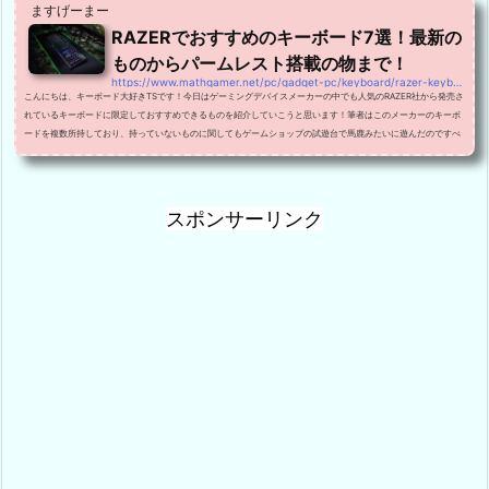
ますげーまー
RAZERでおすすめのキーボード7選！最新の
ものからパームレスト搭載の物まで！
https://www.mathgamer.net/pc/gadget-pc/keyboard/razer-keyboard
こんにちは、キーボード大好きTSです！今日はゲーミングデバイスメーカーの中でも人気のRAZER社から発売さ
れているキーボードに限定しておすすめできるものを紹介していこうと思います！筆者はこのメーカーのキーボ
ードを複数所持しており、持っていないものに関してもゲームショップの試遊台で馬鹿みたいに遊んだのですべ
て触った経験があるものばかりです！なので安心してご覧いただきたく思います。また、すでに持っている物は
レビュー記事もしているので、さらに詳しい情報が見たい方はぜひ目を通してみてください。RAZERのキーボ...
スポンサーリンク