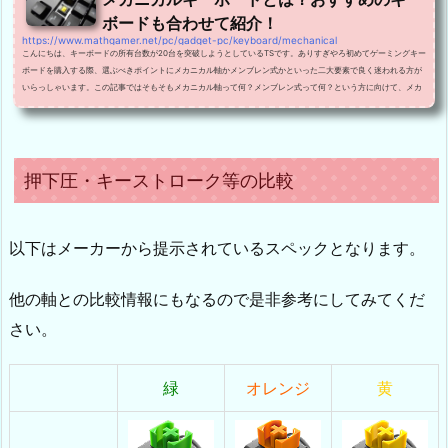
ボードも合わせて紹介！
https://www.mathgamer.net/pc/gadget-pc/keyboard/mechanical
こんにちは、キーボードの所有台数が20台を突破しようとしているTSです。ありすぎやろ初めてゲーミングキー
ボードを購入する際、選ぶべきポイントにメカニカル軸かメンブレン式かといった二大要素で良く迷われる方が
いらっしゃいます。この記事ではそもそもメカニカル軸って何？メンブレン式って何？という方に向けて、メカ
ニカルの方に着眼点を当ててメカニカルの仕様とおすすめのキーボードを紹介していこうと思います。また、メ
ンブレン式に関しては別途記事があるのでそちらをご覧ください。メカニカル軸とはまずはメカニカル軸の...
押下圧・キーストローク等の比較
以下はメーカーから提示されているスペックとなります。
他の軸との比較情報にもなるので是非参考にしてみてくだ
さい。
緑
オレンジ
黄