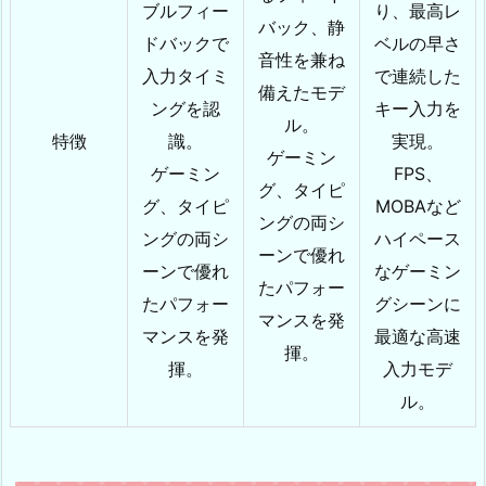
ブルフィー
り、最高レ
バック、静
ドバックで
ベルの早さ
音性を兼ね
入力タイミ
で連続した
備えたモデ
ングを認
キー入力を
ル。
特徴
識。
実現。
ゲーミン
ゲーミン
FPS、
グ、タイピ
グ、タイピ
MOBAなど
ングの両シ
ングの両シ
ハイペース
ーンで優れ
ーンで優れ
なゲーミン
たパフォー
たパフォー
グシーンに
マンスを発
マンスを発
最適な高速
揮。
揮。
入力モデ
ル。