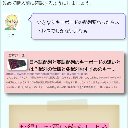
改めて購入前に確認するようにしましょう。
いきなりキーボードの配列変わったらス
トレスでしかないよなぁ
ラク
ますげーまー
日本語配列と英語配列のキーボードの違いと
は？配列の仕様と各配列おすすめのキー...
https://www.mathgamer.net/pc/gadget-pc/keyboard/jp-us
こんにちは、TSです。今回はキーボードの配列の話になります。配列に違いなんてあるんでチュか？キーボード
の配列には大きく分けて日本語配列と英語配列があり、一見あまり変わりないように見えますがよくよく見ると
その違いに気づけるかなと思います。この微妙な違いが実は操作感に大きな影響を与え、「扱いづらい」といっ
た感覚に陥ってしまったり、逆に、「自分に合ってる！」といった風になるので、新しくキーボードを購入しよ
うとしている方は是非一度目を通していただきたく思います。日本語配列とは日本語配列のキーボードは普...
お得にお買い物をしよう