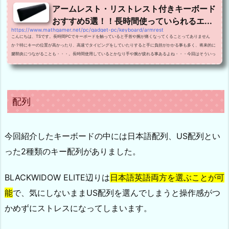
アームレスト・リストレスト付きキーボード
おすすめ5選！！長時間使っていられるエ...
https://www.mathgamer.net/pc/gadget-pc/keyboard/armrest
こんにちは、TSです。長時間PCでキーボードを触っていると手首や腕が痛くなってくることってありません
か？特にキーの位置が高かったり、高速でタイピングをしていたりすると手に負担がかかる事も多く、将来的に
腱鞘炎につながることも・・・。長時間使用しているとかなり手や腕が疲れる事あるよね・・・今回はそういっ
た状況に陥らないように、腕を休ませるような設計を取り入れたアームレスト(リストレスト)付きキーボードを
紹介していこうと思います！大抵のキーボードは筆者も所持しており、そのキーボードに関しては随時レビュ
ー...
配列
今回紹介したキーボードの中には日本語配列、US配列とい
った2種類のキー配列がありました。
BLACKWIDOW ELITE辺りは
日本語英語両方を選ぶことが可
能
で、気にしないままUS配列を選んでしまうと操作感がつ
かめずにストレスになってしまいます。