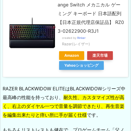
ange Switch メカニカル ゲー
ミング キーボード 日本語配列
【日本正規代理店保証品】 RZ0
3-02622900-R3J1
created by
Rinker
Razer(レイザー)
Amazon
楽天市場
Yahooショッピング
RAZER BLACKWIDOW ELITEはBLACKWIDOWシリーズ中
最高峰の性能を持っており、
耐久性、カスタマイズ性が高
く、右上のダイヤル一つで音量を調節できたり、再生音楽
を編集出来たりと痒い所に手が届く仕様
です。
もちろんリストレストも健在で、プロゲームチーム「父ノ