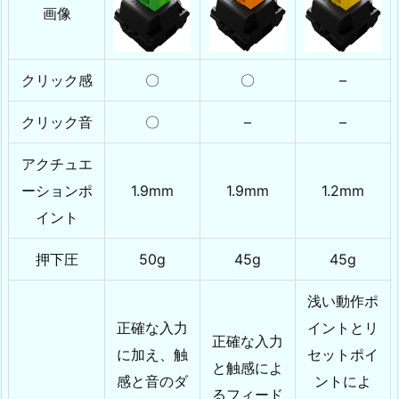
画像
クリック感
〇
〇
–
クリック音
〇
–
–
アクチュエ
ーションポ
1.9mm
1.9mm
1.2mm
イント
押下圧
50g
45g
45g
浅い動作ポ
正確な入力
イントとリ
正確な入力
に加え、触
セットポイ
と触感によ
感と音のダ
ントによ
るフィード