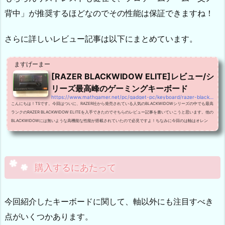
背中」が推奨するほどなのでその性能は保証できますね！
さらに詳しいレビュー記事は以下にまとめています。
ますげーまー
[RAZER BLACKWIDOW ELITE]レビュー/シ
リーズ最高峰のゲーミングキーボード
https://www.mathgamer.net/pc/gadget-pc/keyboard/razer-blackwidow-elite
こんにちは！TSです。今回はついに、RAZER社から発売されている人気のBLACKWIDOWシリーズの中でも最高
ランクのRAZER BLACKWIDOW ELITEを入手できたのでそちらのレビュー記事を書いていこうと思います。他の
BLACKWIDOWには無いような高機能な性能が搭載されていたので必見ですよ！ちなみに今回のは軸はオレン
ジ、配列は英語だよ！オレンジ軸の仕様についてはこっちの記事を、英語配列って何？って人はそっちの記事を
読んでくれ！RAZER BLACKWIDOW ELITEについて最初にRAZER BLACKWIDOW ELITEのスペックについて触
れていきます。パッケー...
購入するにあたって
今回紹介したキーボードに関して、軸以外にも注目すべき
点がいくつかあります。