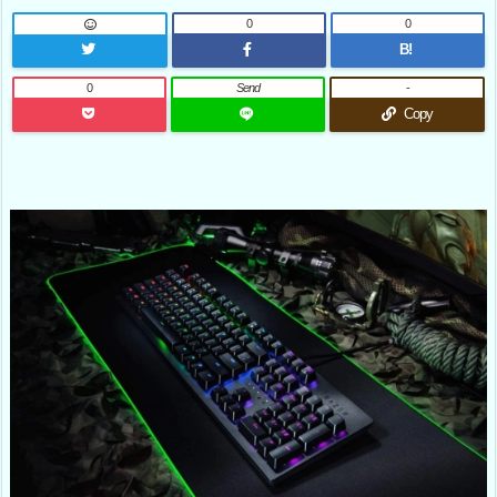
0
0
B!
0
Send
-
Copy